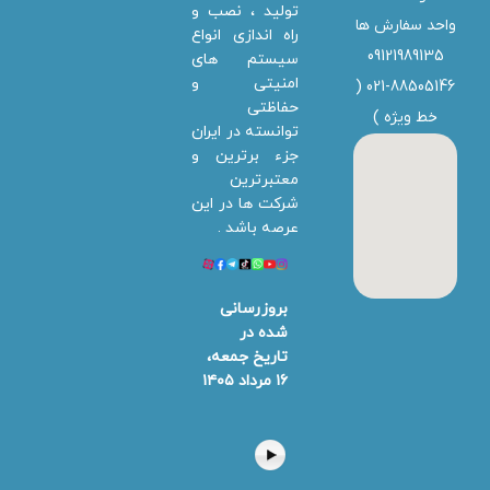
تولید ، نصب و
واحد سفارش ها
راه اندازی انواع
09121989135
سیستم های
امنیتی و
021-88505146 (
حفاظتی
خط ویژه
)
توانسته در ایران
جزء برترین و
معتبرترین
شرکت ها در این
عرصه باشد .
بروزرسانی
شده در
تاریخ جمعه،
۱۶ مرداد ۱۴۰۵