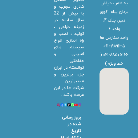
به ظفر ،‌ خیابان
کادری مجرب و
یزدان پناه ، کوی
با بیش از 22
سال سابقه در
دبیر، پلاک 4،
زمینه طراحی ،
واحد 6
تولید ، نصب و
واحد سفارش ها
راه اندازی انواع
09121989135
سیستم های
امنیتی و
021-88505146 (
حفاظتی
خط ویژه
)
توانسته در ایران
جزء برترین و
معتبرترین
شرکت ها در این
عرصه باشد .
بروزرسانی
شده در
تاریخ
یکشنبه، ۱۸