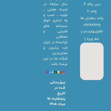
سال سابقه در
دبیر، پلاک 4،
زمینه طراحی ،
واحد 6
تولید ، نصب و
واحد سفارش ها
راه اندازی انواع
09121989135
سیستم های
امنیتی و
021-88505146 (
حفاظتی
خط ویژه
)
توانسته در ایران
جزء برترین و
معتبرترین
شرکت ها در این
عرصه باشد .
بروزرسانی
شده در
تاریخ
پنجشنبه، ۱۵
مرداد ۱۴۰۵