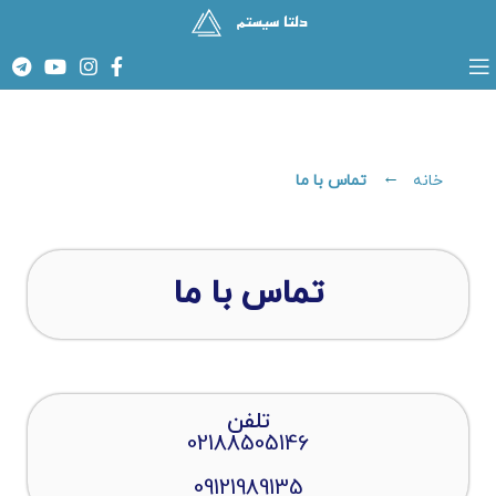
تماس با ما
خانه
تماس با ما
تلفن
02188505146
09121989135