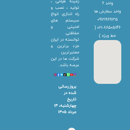
زمینه طراحی ،
واحد 6
تولید ، نصب و
واحد سفارش ها
راه اندازی انواع
09121989135
سیستم های
امنیتی و
021-88505146 (
حفاظتی
خط ویژه
)
توانسته در ایران
جزء برترین و
معتبرترین
شرکت ها در این
عرصه باشد .
بروزرسانی
شده در
تاریخ
چهارشنبه، ۱۴
مرداد ۱۴۰۵