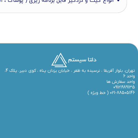
انواع گیت و دزدگیر قابل برنامه ریزی ( پوشاک ،‌ ا
تهران، بلوار آفریقا ، نرسیده به ظفر ،‌ خیابان یزدان پناه ، کوی دبیر، پلاک 4،
واحد 6
واحد سفارش ها
09121989135
021-88505146 (
خط ویژه
)