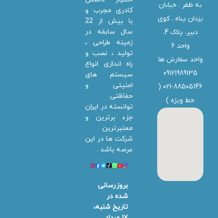
به ظفر ،‌ خیابان
کادری مجرب و
یزدان پناه ، کوی
با بیش از 22
سال سابقه در
دبیر، پلاک 4،
زمینه طراحی ،
واحد 6
تولید ، نصب و
واحد سفارش ها
راه اندازی انواع
09121989135
سیستم های
امنیتی و
021-88505146 (
حفاظتی
خط ویژه
)
توانسته در ایران
جزء برترین و
معتبرترین
شرکت ها در این
عرصه باشد .
بروزرسانی
شده در
تاریخ شنبه،
۱۷ مرداد