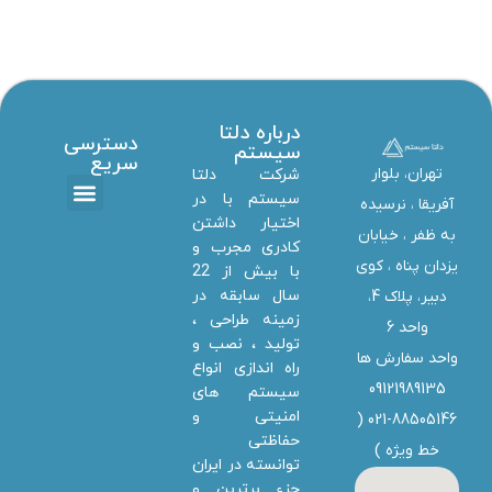
پروژه درب کشویی صنعتی شرکت یاس پلاست
درب برقی
درباره دلتا
دسترسی
سیستم
سریع
تهران، بلوار
شرکت دلتا
سیستم با در
آفریقا ، نرسیده
اختیار داشتن
تماس با ما
دانلود ها
استخدام همکار
خدمات دلتا سیستم
به ظفر ،‌ خیابان
کادری مجرب و
یزدان پناه ، کوی
با بیش از 22
سال سابقه در
دبیر، پلاک 4،
زمینه طراحی ،
واحد 6
تولید ، نصب و
واحد سفارش ها
راه اندازی انواع
09121989135
سیستم های
امنیتی و
021-88505146 (
حفاظتی
خط ویژه
)
توانسته در ایران
جزء برترین و