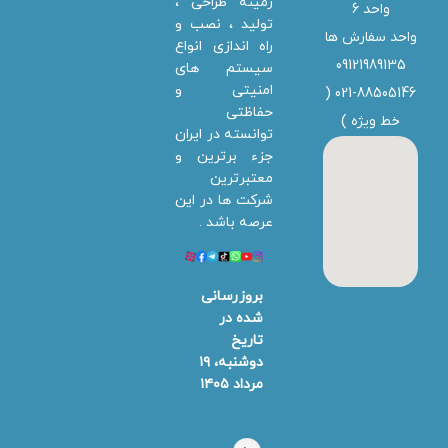
زمینه طراحی ،
واحد 6
تولید ، نصب و
واحد سفارش ها
راه اندازی انواع
09121989135
سیستم های
امنیتی و
021-88505146 (
حفاظتی
خط ویژه
)
توانسته در ایران
جزء برترین و
معتبرترین
شرکت ها در این
عرصه باشد .
بروزرسانی
شده در
تاریخ
دوشنبه، ۱۹
مرداد ۱۴۰۵