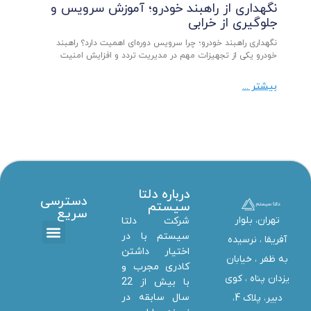
نگهداری از راهبند خودرو؛ آموزش سرویس و
جلوگیری از خرابی
نگهداری راهبند خودرو؛ چرا سرویس دوره‌ای اهمیت دارد؟ راهبند
خودرو یکی از تجهیزات مهم در مدیریت تردد و افزایش امنیت
بیشتر ...
درباره دلتا
دسترسی
سیستم
سریع
تهران، بلوار
شرکت دلتا
سیستم با در
آفریقا ، نرسیده
اختیار داشتن
تماس با ما
دانلود ها
استخدام همکار
خدمات دلتا سیستم
به ظفر ،‌ خیابان
کادری مجرب و
یزدان پناه ، کوی
با بیش از 22
سال سابقه در
دبیر، پلاک 4،