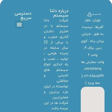
درباره دلتا
دسترسی
سیستم
سریع
تهران، بلوار
شرکت دلتا
سیستم با در
آفریقا ، نرسیده
اختیار داشتن
تماس با ما
دانلود ها
استخدام همکار
خدمات دلتا سیستم
به ظفر ،‌ خیابان
کادری مجرب و
یزدان پناه ، کوی
با بیش از 22
سال سابقه در
دبیر، پلاک 4،
زمینه طراحی ،
واحد 6
تولید ، نصب و
واحد سفارش ها
راه اندازی انواع
09121989135
سیستم های
امنیتی و
021-88505146 (
حفاظتی
خط ویژه
)
توانسته در ایران
جزء برترین و
معتبرترین
شرکت ها در این
عرصه باشد .