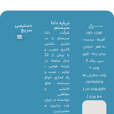
درباره دلتا
دسترسی
سیستم
سریع
تهران، بلوار
شرکت دلتا
سیستم با در
آفریقا ، نرسیده
اختیار داشتن
تماس با ما
دانلود ها
استخدام همکار
خدمات دلتا سیستم
به ظفر ،‌ خیابان
کادری مجرب و
یزدان پناه ، کوی
با بیش از 22
سال سابقه در
دبیر، پلاک 4،
زمینه طراحی ،
واحد 6
تولید ، نصب و
واحد سفارش ها
راه اندازی انواع
09121989135
سیستم های
امنیتی و
021-88505146 (
حفاظتی
خط ویژه
)
توانسته در ایران
جزء برترین و
معتبرترین