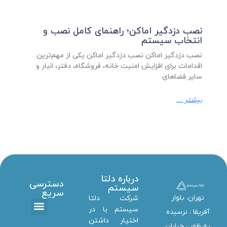
نصب دزدگیر اماکن؛ راهنمای کامل نصب و
انتخاب سیستم
نصب دزدگیر اماکن نصب دزدگیر اماکن یکی از مهم‌ترین
اقدامات برای افزایش امنیت خانه، فروشگاه، دفتر، انبار و
سایر فضاهای
بیشتر ...
درباره دلتا
دسترسی
سیستم
سریع
تهران، بلوار
شرکت دلتا
سیستم با در
آفریقا ، نرسیده
اختیار داشتن
تماس با ما
دانلود ها
استخدام همکار
خدمات دلتا سیستم
به ظفر ،‌ خیابان