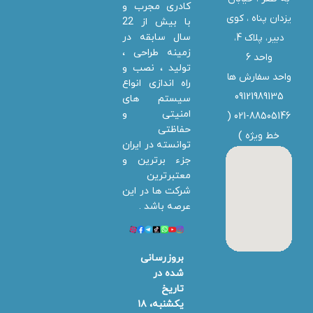
کادری مجرب و
یزدان پناه ، کوی
با بیش از 22
سال سابقه در
دبیر، پلاک 4،
زمینه طراحی ،
واحد 6
تولید ، نصب و
واحد سفارش ها
راه اندازی انواع
09121989135
سیستم های
امنیتی و
021-88505146 (
حفاظتی
خط ویژه
)
توانسته در ایران
جزء برترین و
معتبرترین
شرکت ها در این
عرصه باشد .
بروزرسانی
شده در
تاریخ
یکشنبه، ۱۸