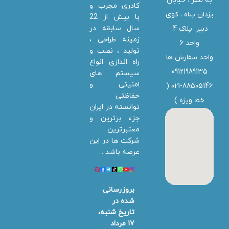
به ظفر ،‌ خیابان
کادری مجرب و
یزدان پناه ، کوی
با بیش از 22
سال سابقه در
دبیر، پلاک 4،
زمینه طراحی ،
واحد 6
تولید ، نصب و
واحد سفارش ها
راه اندازی انواع
09121989135
سیستم های
امنیتی و
021-88505146 (
حفاظتی
خط ویژه
)
توانسته در ایران
جزء برترین و
معتبرترین
شرکت ها در این
عرصه باشد .
بروزرسانی
شده در
تاریخ شنبه،
۱۷ مرداد