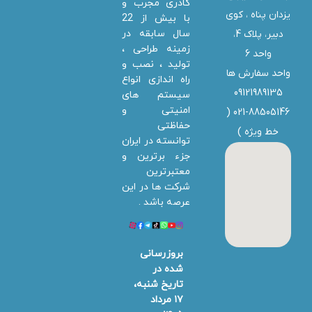
کادری مجرب و
یزدان پناه ، کوی
با بیش از 22
سال سابقه در
دبیر، پلاک 4،
زمینه طراحی ،
واحد 6
تولید ، نصب و
واحد سفارش ها
راه اندازی انواع
09121989135
سیستم های
امنیتی و
021-88505146 (
حفاظتی
خط ویژه
)
توانسته در ایران
جزء برترین و
معتبرترین
شرکت ها در این
عرصه باشد .
بروزرسانی
شده در
تاریخ شنبه،
۱۷ مرداد