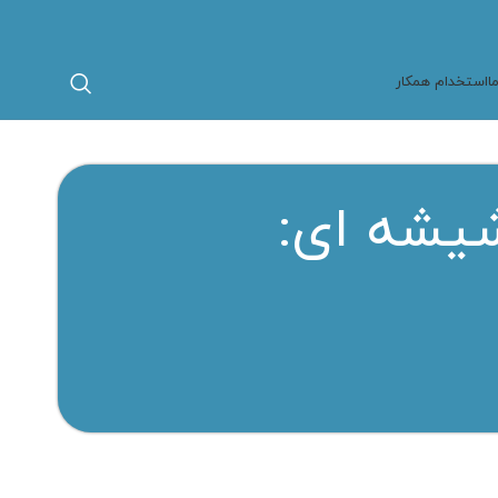
ا
استخدام همکار
شیشه ای: