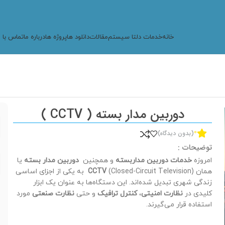
خانه
خدمات دلتا سیستم
مقالات
دانلود ها
پروژه ها
درباره ما
تماس با م
دوربین مدار بسته ( CCTV )
0
(بدون دیدگاه)
توضیحات :
امروزه
خدمات دوربین مداربسته
و همچنین
دوربین‌ مدار بسته
یا
همان
CCTV
(Closed-Circuit Television) به یکی از اجزای اساسی
زندگی شهری تبدیل شده‌اند. این دستگاه‌ها به عنوان یک ابزار
کلیدی در
نظارت امنیتی
،
کنترل ترافیک
و حتی
نظارت صنعتی
مورد
استفاده قرار می‌گیرند.