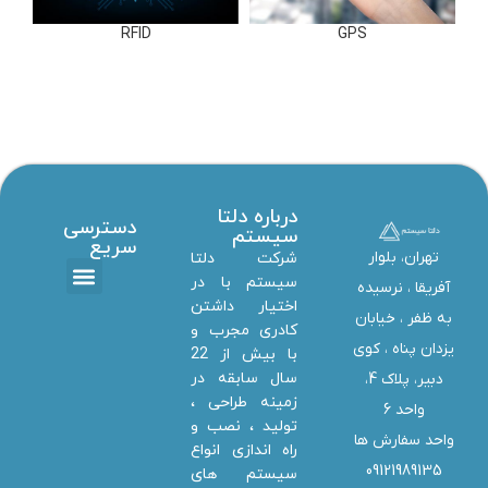
RFID
GPS
درباره دلتا
دسترسی
سیستم
سریع
تهران، بلوار
شرکت دلتا
سیستم با در
آفریقا ، نرسیده
اختیار داشتن
تماس با ما
دانلود ها
استخدام همکار
خدمات دلتا سیستم
به ظفر ،‌ خیابان
کادری مجرب و
یزدان پناه ، کوی
با بیش از 22
سال سابقه در
دبیر، پلاک 4،
زمینه طراحی ،
واحد 6
تولید ، نصب و
واحد سفارش ها
راه اندازی انواع
09121989135
سیستم های