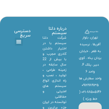
درباره دلتا
دسترسی
سیستم
سریع
تهران، بلوار
شرکت دلتا
سیستم با در
آفریقا ، نرسیده
اختیار داشتن
تماس با ما
دانلود ها
استخدام همکار
خدمات دلتا سیستم
به ظفر ،‌ خیابان
کادری مجرب و
یزدان پناه ، کوی
با بیش از 22
سال سابقه در
دبیر، پلاک 4،
زمینه طراحی ،
واحد 6
تولید ، نصب و
واحد سفارش ها
راه اندازی انواع
09121989135
سیستم های
امنیتی و
021-88505146 (
حفاظتی
خط ویژه
)
توانسته در ایران
جزء برترین و