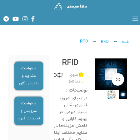
RFID
خانه
RFID
RFID
درخواست
(بدون
مشاوره و
برای بزرگنمایی کلیک کنید
دیدگاه)
0
بازدید رایگان
توضیحات :
در دنیای امروز،
درخواست
فناوری نقش
سرویس و
بسیار مهمی در
بهبود کارایی و
تعمیرات فوری
کاهش هزینه‌ها در
صنایع مختلف ایفا
می‌کند. یکی از این