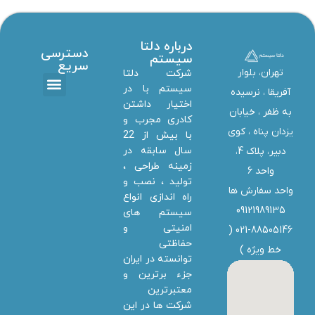
درباره دلتا
دسترسی
سیستم
سریع
تهران، بلوار
شرکت دلتا
سیستم با در
آفریقا ، نرسیده
اختیار داشتن
تماس با ما
دانلود ها
استخدام همکار
خدمات دلتا سیستم
به ظفر ،‌ خیابان
کادری مجرب و
یزدان پناه ، کوی
با بیش از 22
سال سابقه در
دبیر، پلاک 4،
زمینه طراحی ،
واحد 6
تولید ، نصب و
واحد سفارش ها
راه اندازی انواع
09121989135
سیستم های
امنیتی و
021-88505146 (
حفاظتی
خط ویژه
)
توانسته در ایران
جزء برترین و
معتبرترین
شرکت ها در این