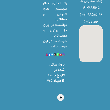
واحد سفارش ها
راه اندازی انواع
09121989135
سیستم های
امنیتی و
021-88505146 (
حفاظتی
خط ویژه
)
توانسته در ایران
جزء برترین و
معتبرترین
شرکت ها در این
عرصه باشد .
بروزرسانی
شده در
تاریخ جمعه،
۱۶ مرداد ۱۴۰۵