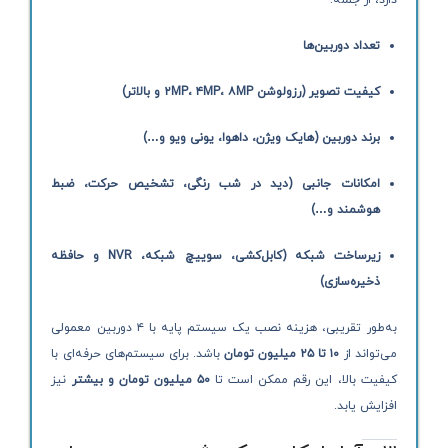
دارد، از جمله:
تعداد دوربین‌ها
کیفیت تصویر (رزولوشن ۲MP، ۴MP، ۸MP و بالاتر)
برند دوربین (هایک ویژن، داهوا، یونی ویو و…)
امکانات جانبی (دید در شب رنگی، تشخیص حرکت، ضبط
هوشمند و…)
زیرساخت شبکه (کابل‌کشی، سوییچ شبکه، NVR و حافظه
ذخیره‌سازی)
به‌طور تقریبی، هزینه نصب یک سیستم پایه با ۴ دوربین معمولی
می‌تواند از
۱۰ تا ۲۵ میلیون تومان
باشد. برای سیستم‌های حرفه‌ای با
کیفیت بالا، این رقم ممکن است تا
۵۰ میلیون تومان و بیشتر
نیز
افزایش یابد.