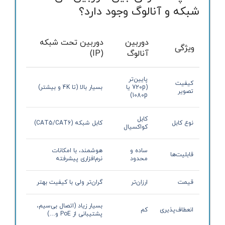
شبکه و آنالوگ وجود دارد؟
دوربین
دوربین تحت شبکه
ویژگی
آنالوگ
(IP)
پایین‌تر
کیفیت
(720p یا
بسیار بالا (تا 4K و بیشتر)
تصویر
1080p)
کابل
نوع کابل
کابل شبکه (CAT5/CAT6)
کواکسیال
ساده و
هوشمند، با امکانات
قابلیت‌ها
محدود
نرم‌افزاری پیشرفته
قیمت
ارزان‌تر
گران‌تر ولی با کیفیت بهتر
بسیار زیاد (اتصال بی‌سیم،
انعطاف‌پذیری
کم
پشتیبانی از PoE و…)