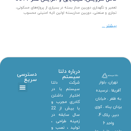
تعمیر و نگهداری دوربین مدار بسته در بسیاری از پروژه‌های مسکونی،
تجاری و صنعتی، دوربین مداربسته اولین لایه امنیتی محسوب
بیشتر ...
درباره دلتا
دسترسی
سیستم
سریع
تهران، بلوار
شرکت دلتا
سیستم با در
آفریقا ، نرسیده
اختیار داشتن
تماس با ما
دانلود ها
استخدام همکار
خدمات دلتا سیستم
به ظفر ،‌ خیابان
کادری مجرب و
یزدان پناه ، کوی
با بیش از 22
سال سابقه در
دبیر، پلاک 4،
زمینه طراحی ،
واحد 6
تولید ، نصب و