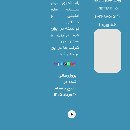
واحد سفارش ها
راه اندازی انواع
09121989135
سیستم های
امنیتی و
021-88505146 (
حفاظتی
خط ویژه
)
توانسته در ایران
جزء برترین و
معتبرترین
شرکت ها در این
عرصه باشد .
بروزرسانی
شده در
تاریخ جمعه،
۱۶ مرداد ۱۴۰۵