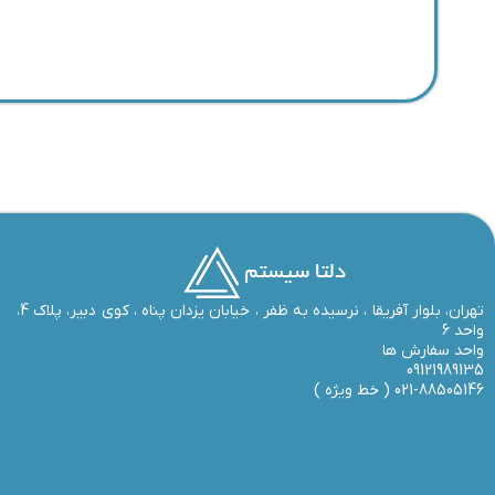
تهران، بلوار آفریقا ، نرسیده به ظفر ،‌ خیابان یزدان پناه ، کوی دبیر، پلاک 4،
واحد 6
واحد سفارش ها
09121989135
021-88505146 (
خط ویژه
)