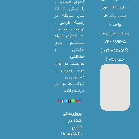
کادری مجرب و
یزدان پناه ، کوی
با بیش از 22
سال سابقه در
دبیر، پلاک 4،
زمینه طراحی ،
واحد 6
تولید ، نصب و
واحد سفارش ها
راه اندازی انواع
09121989135
سیستم های
امنیتی و
021-88505146 (
حفاظتی
خط ویژه
)
توانسته در ایران
جزء برترین و
معتبرترین
شرکت ها در این
عرصه باشد .
بروزرسانی
شده در
تاریخ
یکشنبه، ۱۸