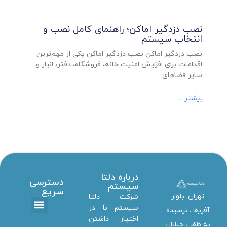
نصب دزدگیر اماکن؛ راهنمای کامل نصب و
انتخاب سیستم
نصب دزدگیر اماکن نصب دزدگیر اماکن یکی از مهم‌ترین
اقدامات برای افزایش امنیت خانه، فروشگاه، دفتر، انبار و
سایر فضاهای
بیشتر ...
درباره دلتا
دسترسی
سیستم
سریع
تهران، بلوار
شرکت دلتا
سیستم با در
آفریقا ، نرسیده
اختیار داشتن
تماس با ما
دانلود ها
استخدام همکار
خدمات دلتا سیستم
به ظفر ،‌ خیابان