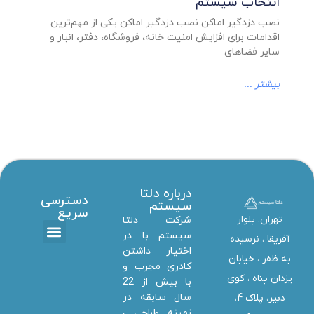
انتخاب سیستم
نصب دزدگیر اماکن نصب دزدگیر اماکن یکی از مهم‌ترین
اقدامات برای افزایش امنیت خانه، فروشگاه، دفتر، انبار و
سایر فضاهای
بیشتر ...
درباره دلتا
دسترسی
سیستم
سریع
تهران، بلوار
شرکت دلتا
سیستم با در
آفریقا ، نرسیده
اختیار داشتن
تماس با ما
دانلود ها
استخدام همکار
خدمات دلتا سیستم
به ظفر ،‌ خیابان
کادری مجرب و
یزدان پناه ، کوی
با بیش از 22
سال سابقه در
دبیر، پلاک 4،
زمینه طراحی ،