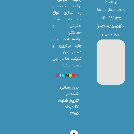
واحد 6
تولید ، نصب و
واحد سفارش ها
راه اندازی انواع
09121989135
سیستم های
امنیتی و
021-88505146 (
حفاظتی
خط ویژه
)
توانسته در ایران
جزء برترین و
معتبرترین
شرکت ها در این
عرصه باشد .
بروزرسانی
شده در
تاریخ شنبه،
۱۷ مرداد
۱۴۰۵