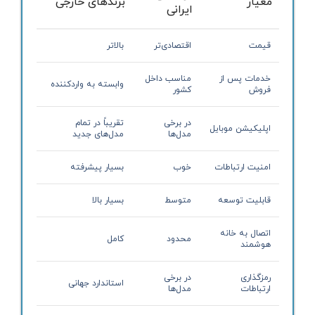
معیار
برندهای خارجی
ایرانی
قیمت
اقتصادی‌تر
بالاتر
خدمات پس از
مناسب داخل
وابسته به واردکننده
فروش
کشور
در برخی
تقریباً در تمام
اپلیکیشن موبایل
مدل‌ها
مدل‌های جدید
امنیت ارتباطات
خوب
بسیار پیشرفته
قابلیت توسعه
متوسط
بسیار بالا
اتصال به خانه
محدود
کامل
هوشمند
رمزگذاری
در برخی
استاندارد جهانی
ارتباطات
مدل‌ها