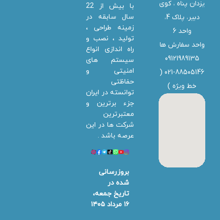
یزدان پناه ، کوی
با بیش از 22
سال سابقه در
دبیر، پلاک 4،
زمینه طراحی ،
واحد 6
تولید ، نصب و
واحد سفارش ها
راه اندازی انواع
09121989135
سیستم های
امنیتی و
021-88505146 (
حفاظتی
خط ویژه
)
توانسته در ایران
جزء برترین و
معتبرترین
شرکت ها در این
عرصه باشد .
بروزرسانی
شده در
تاریخ جمعه،
۱۶ مرداد ۱۴۰۵