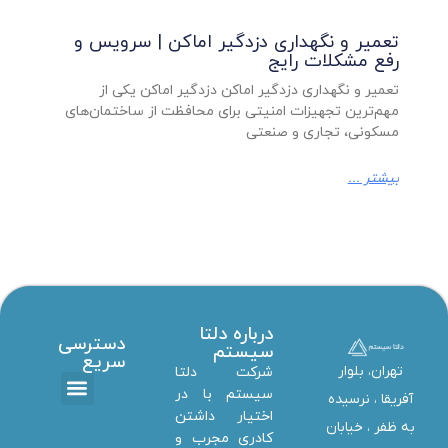
تعمیر و نگهداری دزدگیر اماکن | سرویس و
رفع مشکلات رایج
تعمیر و نگهداری دزدگیر اماکن دزدگیر اماکن یکی از
مهم‌ترین تجهیزات امنیتی برای محافظت از ساختمان‌های
مسکونی، تجاری و صنعتی
بیشتر ...
درباره دلتا
دسترسی
سیستم
سریع
تهران، بلوار
شرکت دلتا
سیستم با در
آفریقا ، نرسیده
اختیار داشتن
تماس با ما
دانلود ها
استخدام همکار
خدمات دلتا سیستم
به ظفر ،‌ خیابان
کادری مجرب و