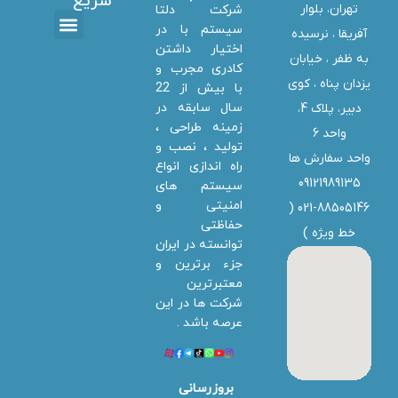
سریع
تهران، بلوار
شرکت دلتا
سیستم با در
آفریقا ، نرسیده
اختیار داشتن
تماس با ما
دانلود ها
استخدام همکار
خدمات دلتا سیستم
به ظفر ،‌ خیابان
کادری مجرب و
یزدان پناه ، کوی
با بیش از 22
سال سابقه در
دبیر، پلاک 4،
زمینه طراحی ،
واحد 6
تولید ، نصب و
واحد سفارش ها
راه اندازی انواع
09121989135
سیستم های
امنیتی و
021-88505146 (
حفاظتی
خط ویژه
)
توانسته در ایران
جزء برترین و
معتبرترین
شرکت ها در این
عرصه باشد .
بروزرسانی