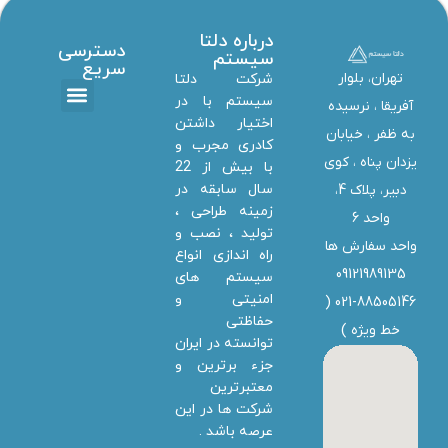
درباره دلتا
دسترسی
سیستم
سریع
تهران، بلوار
شرکت دلتا
سیستم با در
آفریقا ، نرسیده
اختیار داشتن
تماس با ما
دانلود ها
استخدام همکار
خدمات دلتا سیستم
به ظفر ،‌ خیابان
کادری مجرب و
یزدان پناه ، کوی
با بیش از 22
سال سابقه در
دبیر، پلاک 4،
زمینه طراحی ،
واحد 6
تولید ، نصب و
واحد سفارش ها
راه اندازی انواع
09121989135
سیستم های
امنیتی و
021-88505146 (
حفاظتی
خط ویژه
)
توانسته در ایران
جزء برترین و
معتبرترین
شرکت ها در این
عرصه باشد .