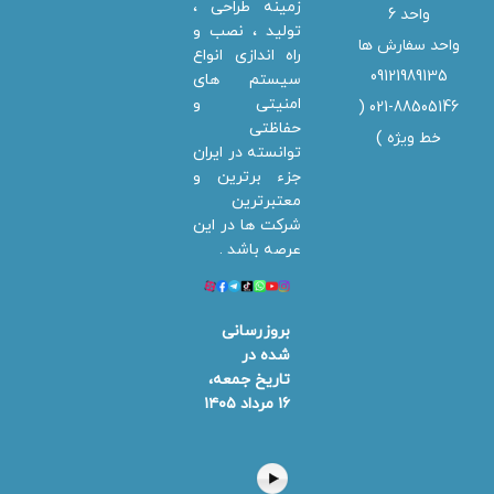
زمینه طراحی ،
واحد 6
تولید ، نصب و
واحد سفارش ها
راه اندازی انواع
09121989135
سیستم های
امنیتی و
021-88505146 (
حفاظتی
خط ویژه
)
توانسته در ایران
جزء برترین و
معتبرترین
شرکت ها در این
عرصه باشد .
بروزرسانی
شده در
تاریخ جمعه،
۱۶ مرداد ۱۴۰۵