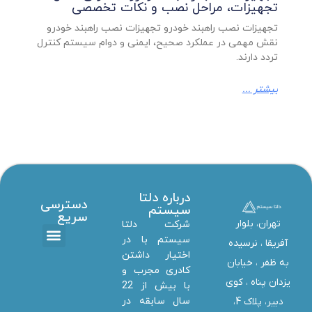
تجهیزات، مراحل نصب و نکات تخصصی
تجهیزات نصب راهبند خودرو تجهیزات نصب راهبند خودرو
نقش مهمی در عملکرد صحیح، ایمنی و دوام سیستم کنترل
تردد دارند.
بیشتر ...
درباره دلتا
دسترسی
سیستم
سریع
تهران، بلوار
شرکت دلتا
سیستم با در
آفریقا ، نرسیده
اختیار داشتن
تماس با ما
دانلود ها
استخدام همکار
خدمات دلتا سیستم
به ظفر ،‌ خیابان
کادری مجرب و
یزدان پناه ، کوی
با بیش از 22
سال سابقه در
دبیر، پلاک 4،