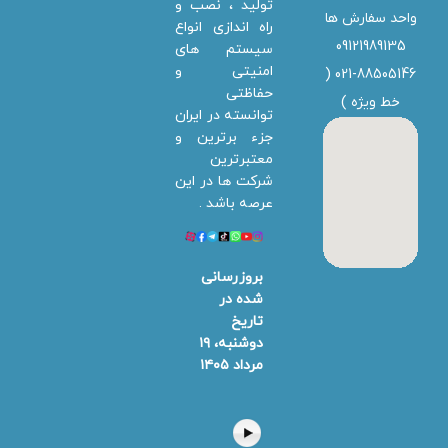
تولید ، نصب و
واحد سفارش ها
راه اندازی انواع
09121989135
سیستم های
امنیتی و
021-88505146 (
حفاظتی
خط ویژه
)
توانسته در ایران
جزء برترین و
معتبرترین
شرکت ها در این
عرصه باشد .
بروزرسانی
شده در
تاریخ
دوشنبه، ۱۹
مرداد ۱۴۰۵