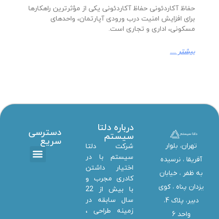
حفاظ آکاردئونی حفاظ آکاردئونی یکی از مؤثرترین راهکارها
برای افزایش امنیت درب ورودی آپارتمان، واحدهای
مسکونی، اداری و تجاری است.
بیشتر ...
درباره دلتا
دسترسی
سیستم
سریع
تهران، بلوار
شرکت دلتا
سیستم با در
آفریقا ، نرسیده
اختیار داشتن
تماس با ما
دانلود ها
استخدام همکار
خدمات دلتا سیستم
به ظفر ،‌ خیابان
کادری مجرب و
یزدان پناه ، کوی
با بیش از 22
سال سابقه در
دبیر، پلاک 4،
زمینه طراحی ،
واحد 6