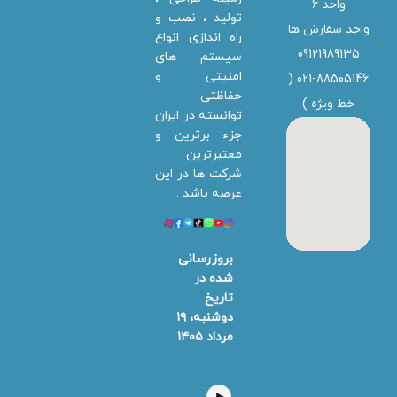
واحد 6
تولید ، نصب و
واحد سفارش ها
راه اندازی انواع
09121989135
سیستم های
امنیتی و
021-88505146 (
حفاظتی
خط ویژه
)
توانسته در ایران
جزء برترین و
معتبرترین
شرکت ها در این
عرصه باشد .
بروزرسانی
شده در
تاریخ
دوشنبه، ۱۹
مرداد ۱۴۰۵