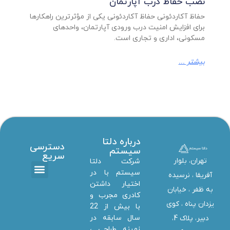
نصب حفاظ درب آپارتمان
حفاظ آکاردئونی حفاظ آکاردئونی یکی از مؤثرترین راهکارها
برای افزایش امنیت درب ورودی آپارتمان، واحدهای
مسکونی، اداری و تجاری است.
بیشتر ...
درباره دلتا
دسترسی
سیستم
سریع
تهران، بلوار
شرکت دلتا
سیستم با در
آفریقا ، نرسیده
اختیار داشتن
تماس با ما
دانلود ها
استخدام همکار
خدمات دلتا سیستم
به ظفر ،‌ خیابان
کادری مجرب و
یزدان پناه ، کوی
با بیش از 22
سال سابقه در
دبیر، پلاک 4،
زمینه طراحی ،