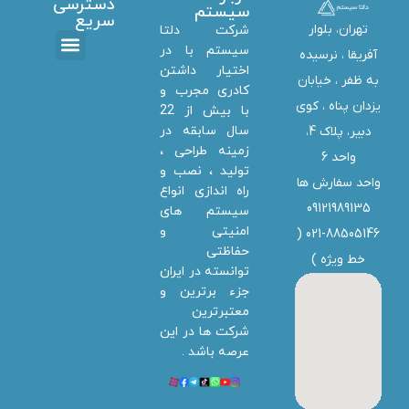
دسترسی
سیستم
سریع
تهران، بلوار
شرکت دلتا
سیستم با در
آفریقا ، نرسیده
اختیار داشتن
تماس با ما
دانلود ها
استخدام همکار
خدمات دلتا سیستم
به ظفر ،‌ خیابان
کادری مجرب و
یزدان پناه ، کوی
با بیش از 22
سال سابقه در
دبیر، پلاک 4،
زمینه طراحی ،
واحد 6
تولید ، نصب و
واحد سفارش ها
راه اندازی انواع
09121989135
سیستم های
امنیتی و
021-88505146 (
حفاظتی
خط ویژه
)
توانسته در ایران
جزء برترین و
معتبرترین
شرکت ها در این
عرصه باشد .