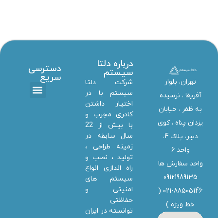
درباره دلتا
دسترسی
سیستم
سریع
تهران، بلوار
شرکت دلتا
سیستم با در
آفریقا ، نرسیده
اختیار داشتن
تماس با ما
دانلود ها
استخدام همکار
خدمات دلتا سیستم
به ظفر ،‌ خیابان
کادری مجرب و
یزدان پناه ، کوی
با بیش از 22
سال سابقه در
دبیر، پلاک 4،
زمینه طراحی ،
واحد 6
تولید ، نصب و
واحد سفارش ها
راه اندازی انواع
09121989135
سیستم های
امنیتی و
021-88505146 (
حفاظتی
خط ویژه
)
توانسته در ایران