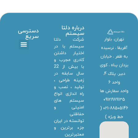
درباره دلتا
دسترسی
سیستم
سریع
تهران، بلوار
شرکت دلتا
سیستم با در
آفریقا ، نرسیده
اختیار داشتن
تماس با ما
دانلود ها
استخدام همکار
خدمات دلتا سیستم
به ظفر ،‌ خیابان
کادری مجرب و
یزدان پناه ، کوی
با بیش از 22
سال سابقه در
دبیر، پلاک 4،
زمینه طراحی ،
واحد 6
تولید ، نصب و
واحد سفارش ها
راه اندازی انواع
09121989135
سیستم های
امنیتی و
021-88505146 (
حفاظتی
خط ویژه
)
توانسته در ایران
جزء برترین و
معتبرترین