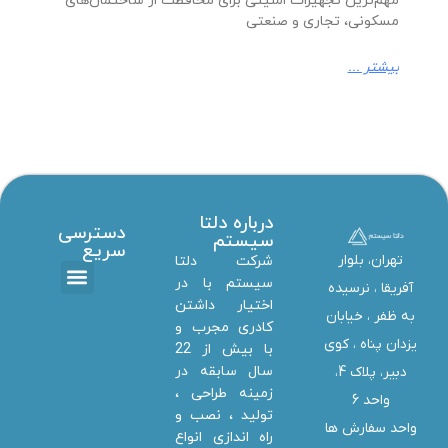
مهم‌ترین تجهیزات امنیتی برای محافظت از ساختمان‌های
مسکونی، تجاری و صنعتی
بیشتر ...
درباره دلتا
دسترسی
سیستم
سریع
تهران، بلوار
شرکت دلتا
سیستم با در
آفریقا ، نرسیده
اختیار داشتن
تماس با ما
دانلود ها
استخدام همکار
خدمات دلتا سیستم
به ظفر ،‌ خیابان
کادری مجرب و
یزدان پناه ، کوی
با بیش از 22
سال سابقه در
دبیر، پلاک 4،
زمینه طراحی ،
واحد 6
تولید ، نصب و
واحد سفارش ها
راه اندازی انواع