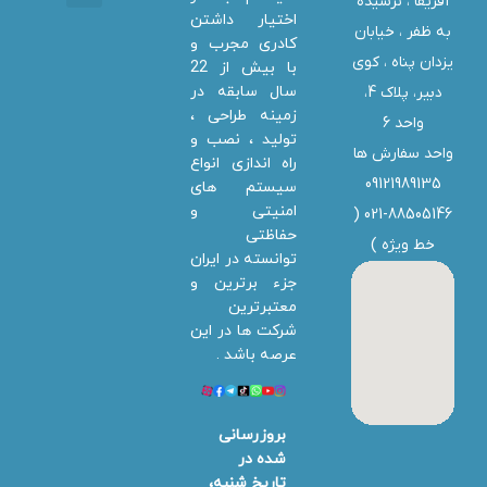
آفریقا ، نرسیده
اختیار داشتن
تماس با ما
دانلود ها
استخدام همکار
خدمات دلتا سیستم
به ظفر ،‌ خیابان
کادری مجرب و
یزدان پناه ، کوی
با بیش از 22
سال سابقه در
دبیر، پلاک 4،
زمینه طراحی ،
واحد 6
تولید ، نصب و
واحد سفارش ها
راه اندازی انواع
09121989135
سیستم های
امنیتی و
021-88505146 (
حفاظتی
خط ویژه
)
توانسته در ایران
جزء برترین و
معتبرترین
شرکت ها در این
عرصه باشد .
بروزرسانی
شده در
تاریخ شنبه،