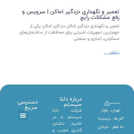
تعمیر و نگهداری دزدگیر اماکن | سرویس و
رفع مشکلات رایج
تعمیر و نگهداری دزدگیر اماکن دزدگیر اماکن یکی از
مهم‌ترین تجهیزات امنیتی برای محافظت از ساختمان‌های
مسکونی، تجاری و صنعتی
بیشتر ...
درباره دلتا
دسترسی
سیستم
سریع
تهران، بلوار
شرکت دلتا
سیستم با در
آفریقا ، نرسیده
اختیار داشتن
تماس با ما
دانلود ها
استخدام همکار
خدمات دلتا سیستم
به ظفر ،‌ خیابان
کادری مجرب و