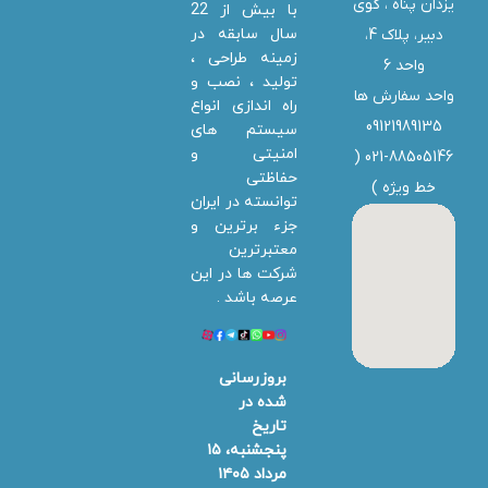
یزدان پناه ، کوی
با بیش از 22
سال سابقه در
دبیر، پلاک 4،
زمینه طراحی ،
واحد 6
تولید ، نصب و
واحد سفارش ها
راه اندازی انواع
09121989135
سیستم های
امنیتی و
021-88505146 (
حفاظتی
خط ویژه
)
توانسته در ایران
جزء برترین و
معتبرترین
شرکت ها در این
عرصه باشد .
بروزرسانی
شده در
تاریخ
پنجشنبه، ۱۵
مرداد ۱۴۰۵