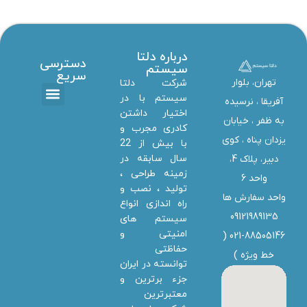
درباره دلتا
دسترسی
سیستم
سریع
تهران، بلوار
شرکت دلتا
سیستم با در
آفریقا ، نرسیده
اختیار داشتن
تماس با ما
دانلود ها
استخدام همکار
خدمات دلتا سیستم
به ظفر ،‌ خیابان
کادری مجرب و
یزدان پناه ، کوی
با بیش از 22
سال سابقه در
دبیر، پلاک 4،
زمینه طراحی ،
واحد 6
تولید ، نصب و
واحد سفارش ها
راه اندازی انواع
09121989135
سیستم های
امنیتی و
021-88505146 (
حفاظتی
خط ویژه
)
توانسته در ایران
جزء برترین و
معتبرترین