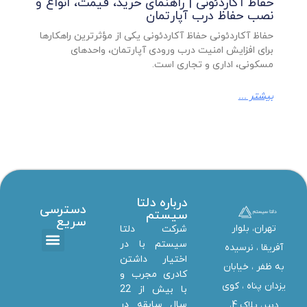
حفاظ آکاردئونی | راهنمای خرید، قیمت، انواع و
نصب حفاظ درب آپارتمان
حفاظ آکاردئونی حفاظ آکاردئونی یکی از مؤثرترین راهکارها
برای افزایش امنیت درب ورودی آپارتمان، واحدهای
مسکونی، اداری و تجاری است.
بیشتر ...
درباره دلتا
دسترسی
سیستم
سریع
تهران، بلوار
شرکت دلتا
سیستم با در
آفریقا ، نرسیده
اختیار داشتن
تماس با ما
دانلود ها
استخدام همکار
خدمات دلتا سیستم
به ظفر ،‌ خیابان
کادری مجرب و
یزدان پناه ، کوی
با بیش از 22
سال سابقه در
دبیر، پلاک 4،