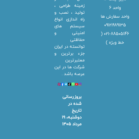
زمینه طراحی ،
واحد 6
تولید ، نصب و
واحد سفارش ها
راه اندازی انواع
09121989135
سیستم های
امنیتی و
021-88505146 (
حفاظتی
خط ویژه
)
توانسته در ایران
جزء برترین و
معتبرترین
شرکت ها در این
عرصه باشد .
بروزرسانی
شده در
تاریخ
دوشنبه، ۱۹
مرداد ۱۴۰۵