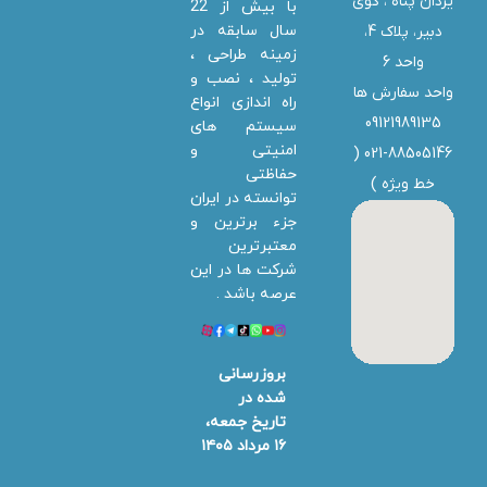
یزدان پناه ، کوی
با بیش از 22
سال سابقه در
دبیر، پلاک 4،
زمینه طراحی ،
واحد 6
تولید ، نصب و
واحد سفارش ها
راه اندازی انواع
09121989135
سیستم های
امنیتی و
021-88505146 (
حفاظتی
خط ویژه
)
توانسته در ایران
جزء برترین و
معتبرترین
شرکت ها در این
عرصه باشد .
بروزرسانی
شده در
تاریخ جمعه،
۱۶ مرداد ۱۴۰۵