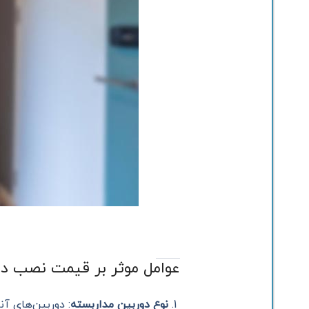
عوامل موثر بر قیمت نصب دورب
نوع دوربین مداربسته
: دوربین‌های آنالوگ، AHD، IP و دوربین‌های تحت شبکه هر کدا