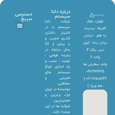
درباره دلتا
دسترسی
سیستم
سریع
تهران، بلوار
شرکت دلتا
سیستم با در
آفریقا ، نرسیده
اختیار داشتن
تماس با ما
دانلود ها
استخدام همکار
خدمات دلتا سیستم
به ظفر ،‌ خیابان
کادری مجرب و
یزدان پناه ، کوی
با بیش از 22
سال سابقه در
دبیر، پلاک 4،
زمینه طراحی ،
واحد 6
تولید ، نصب و
واحد سفارش ها
راه اندازی انواع
09121989135
سیستم های
امنیتی و
021-88505146 (
حفاظتی
خط ویژه
)
توانسته در ایران
جزء برترین و
معتبرترین
شرکت ها در این
عرصه باشد .