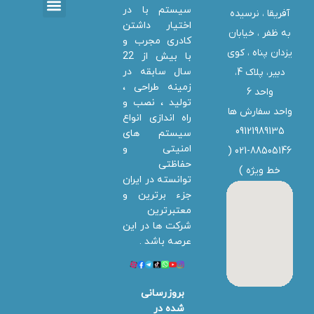
سیستم با در
آفریقا ، نرسیده
اختیار داشتن
تماس با ما
دانلود ها
استخدام همکار
خدمات دلتا سیستم
به ظفر ،‌ خیابان
کادری مجرب و
یزدان پناه ، کوی
با بیش از 22
سال سابقه در
دبیر، پلاک 4،
زمینه طراحی ،
واحد 6
تولید ، نصب و
واحد سفارش ها
راه اندازی انواع
09121989135
سیستم های
امنیتی و
021-88505146 (
حفاظتی
خط ویژه
)
توانسته در ایران
جزء برترین و
معتبرترین
شرکت ها در این
عرصه باشد .
بروزرسانی
شده در