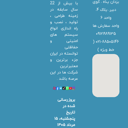
یزدان پناه ، کوی
با بیش از 22
سال سابقه در
دبیر، پلاک 4،
زمینه طراحی ،
واحد 6
تولید ، نصب و
واحد سفارش ها
راه اندازی انواع
09121989135
سیستم های
امنیتی و
021-88505146 (
حفاظتی
خط ویژه
)
توانسته در ایران
جزء برترین و
معتبرترین
شرکت ها در این
عرصه باشد .
بروزرسانی
شده در
تاریخ
پنجشنبه، ۱۵
مرداد ۱۴۰۵