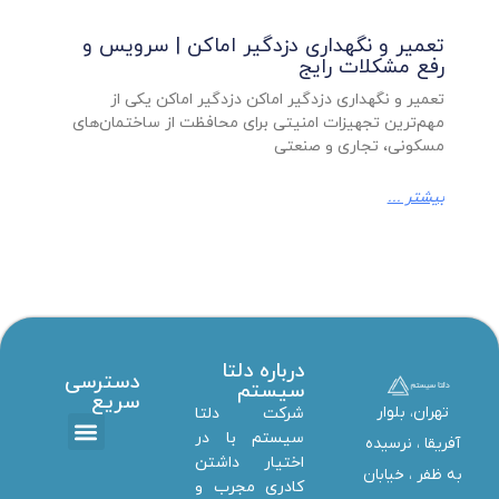
تعمیر و نگهداری دزدگیر اماکن | سرویس و
رفع مشکلات رایج
تعمیر و نگهداری دزدگیر اماکن دزدگیر اماکن یکی از
مهم‌ترین تجهیزات امنیتی برای محافظت از ساختمان‌های
مسکونی، تجاری و صنعتی
بیشتر ...
درباره دلتا
دسترسی
سیستم
سریع
تهران، بلوار
شرکت دلتا
سیستم با در
آفریقا ، نرسیده
اختیار داشتن
تماس با ما
دانلود ها
استخدام همکار
خدمات دلتا سیستم
به ظفر ،‌ خیابان
کادری مجرب و