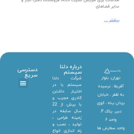
اقدامات برای افزایش امنیت خانه، فروشگاه، دفتر، انبار و
سایر فضاهای
بیشتر ...
درباره دلتا
دسترسی
سیستم
سریع
تهران، بلوار
شرکت دلتا
سیستم با در
آفریقا ، نرسیده
اختیار داشتن
تماس با ما
دانلود ها
استخدام همکار
خدمات دلتا سیستم
به ظفر ،‌ خیابان
کادری مجرب و
یزدان پناه ، کوی
با بیش از 22
سال سابقه در
دبیر، پلاک 4،
زمینه طراحی ،
واحد 6
تولید ، نصب و
واحد سفارش ها
راه اندازی انواع