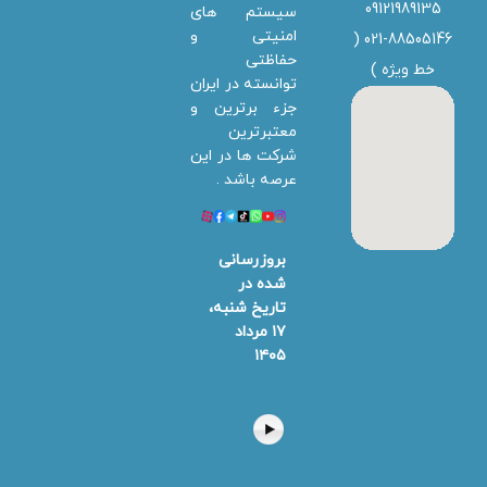
09121989135
سیستم های
امنیتی و
021-88505146 (
حفاظتی
خط ویژه
)
توانسته در ایران
جزء برترین و
معتبرترین
شرکت ها در این
عرصه باشد .
بروزرسانی
شده در
تاریخ شنبه،
۱۷ مرداد
۱۴۰۵