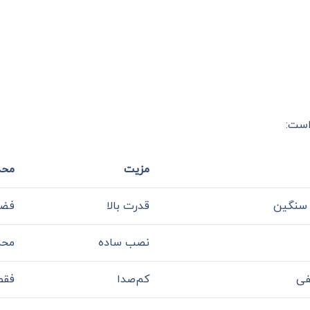
 است:
مزیت
محد
سنگین
قدرت بالا
فضا
نصب ساده
محد
فی
کم‌صدا
فقط