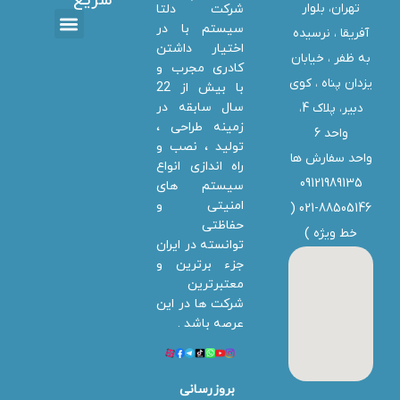
سریع
تهران، بلوار
شرکت دلتا
سیستم با در
آفریقا ، نرسیده
اختیار داشتن
تماس با ما
دانلود ها
استخدام همکار
خدمات دلتا سیستم
به ظفر ،‌ خیابان
کادری مجرب و
یزدان پناه ، کوی
با بیش از 22
سال سابقه در
دبیر، پلاک 4،
زمینه طراحی ،
واحد 6
تولید ، نصب و
واحد سفارش ها
راه اندازی انواع
09121989135
سیستم های
امنیتی و
021-88505146 (
حفاظتی
خط ویژه
)
توانسته در ایران
جزء برترین و
معتبرترین
شرکت ها در این
عرصه باشد .
بروزرسانی