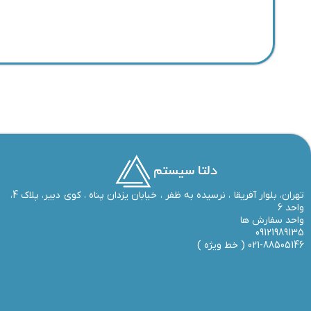
تهران، بلوار آفریقا ، نرسیده به ظفر ،‌ خیابان یزدان پناه ، کوی دبیر، پلاک 4،
واحد 6
واحد سفارش ها
09121989135
021-88505146 (
خط ویژه
)