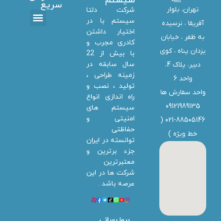
سیستم
سریع
تهران، بلوار
شرکت دلتا
سیستم با در
آفریقا ، نرسیده
اختیار داشتن
تماس با ما
دانلود ها
استخدام همکار
خدمات دلتا سیستم
به ظفر ،‌ خیابان
کادری مجرب و
یزدان پناه ، کوی
با بیش از 22
سال سابقه در
دبیر، پلاک 4،
زمینه طراحی ،
واحد 6
تولید ، نصب و
واحد سفارش ها
راه اندازی انواع
09121989135
سیستم های
امنیتی و
021-88505146 (
حفاظتی
خط ویژه
)
توانسته در ایران
جزء برترین و
معتبرترین
شرکت ها در این
عرصه باشد .
بروزرسانی