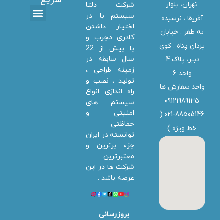
سریع
تهران، بلوار
شرکت دلتا
سیستم با در
آفریقا ، نرسیده
اختیار داشتن
تماس با ما
دانلود ها
استخدام همکار
خدمات دلتا سیستم
به ظفر ،‌ خیابان
کادری مجرب و
یزدان پناه ، کوی
با بیش از 22
سال سابقه در
دبیر، پلاک 4،
زمینه طراحی ،
واحد 6
تولید ، نصب و
واحد سفارش ها
راه اندازی انواع
09121989135
سیستم های
امنیتی و
021-88505146 (
حفاظتی
خط ویژه
)
توانسته در ایران
جزء برترین و
معتبرترین
شرکت ها در این
عرصه باشد .
بروزرسانی