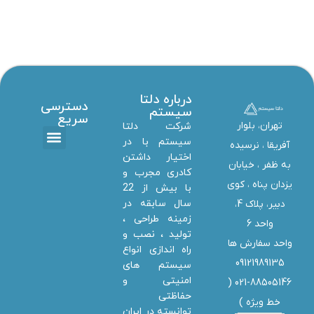
درباره دلتا
دسترسی
سیستم
سریع
تهران، بلوار
شرکت دلتا
سیستم با در
آفریقا ، نرسیده
اختیار داشتن
تماس با ما
دانلود ها
استخدام همکار
خدمات دلتا سیستم
به ظفر ،‌ خیابان
کادری مجرب و
یزدان پناه ، کوی
با بیش از 22
سال سابقه در
دبیر، پلاک 4،
زمینه طراحی ،
واحد 6
تولید ، نصب و
واحد سفارش ها
راه اندازی انواع
09121989135
سیستم های
امنیتی و
021-88505146 (
حفاظتی
خط ویژه
)
توانسته در ایران